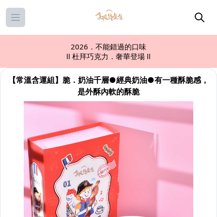
Open main menu
2026．不能錯過的口味
ll 杜拜巧克力．奢華登場 ll
【常溫含運組】脆．奶油千層●經典奶油●有一種酥脆感，
是外酥內軟的酥脆