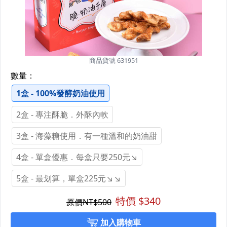
商品貨號 631951
數量：
1盒 - 100%發酵奶油使用
2盒 - 專注酥脆．外酥內軟
3盒 - 海藻糖使用．有一種溫和的奶油甜
4盒 - 單盒優惠．每盒只要250元↘
5盒 - 最划算，單盒225元↘↘
特價 $
340
原價NT$
500
加入購物車