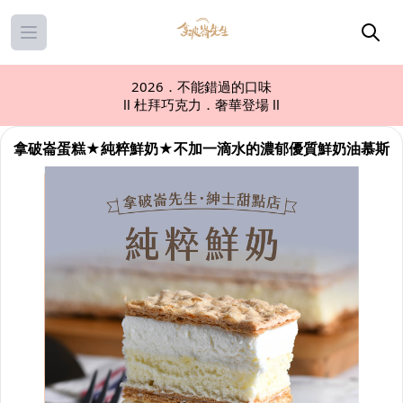
Open main menu
2026．不能錯過的口味
ll 杜拜巧克力．奢華登場 ll
拿破崙蛋糕★純粹鮮奶★不加一滴水的濃郁優質鮮奶油慕斯