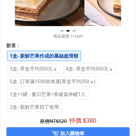
商品貨號 113247
數量：
1盒- 新鮮芒果作成的慕絲超滑順
3盒- 單盒平均350元↘
4盒- 單盒平均350元↘
5盒- 訂單滿1500就免運(單盒平均350↘)
1盒+1鏟 - 夏日芒果+拿破崙神鏟1入
2盒- 新鮮芒果切丁使用
特價 $
380
原價NT$
520
加入購物車