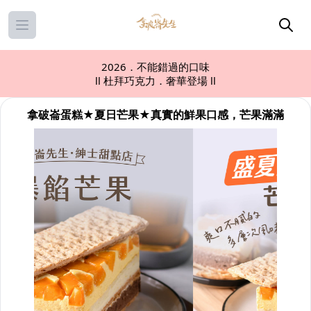
Open main menu
2026．不能錯過的口味
ll 杜拜巧克力．奢華登場 ll
拿破崙蛋糕★夏日芒果★真實的鮮果口感，芒果滿滿