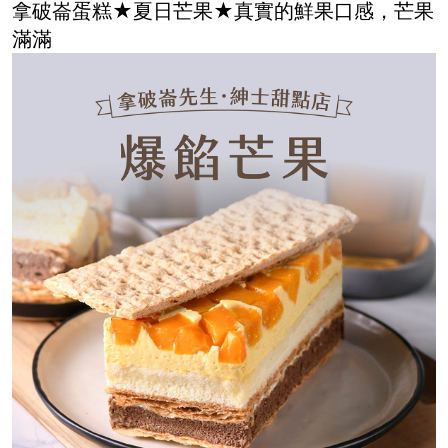
拿破崙蛋糕★夏日芒果★真實的鮮果口感，芒果
滿滿