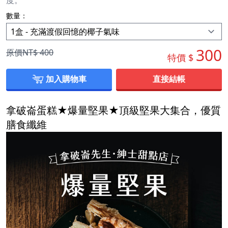
數量：
300
原價NT$
400
特價 $
加入購物車
直接結帳
拿破崙蛋糕★爆量堅果★頂級堅果大集合，優質
膳食纖維