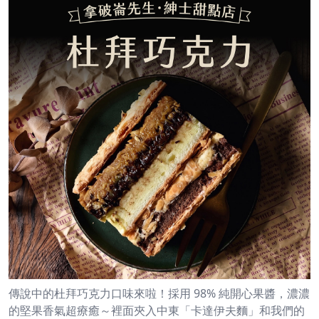
傳說中的杜拜巧克力口味來啦！採用 98% 純開心果醬，濃濃
的堅果香氣超療癒～裡面夾入中東「卡達伊夫麵」和我們的