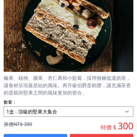
榛果、核桃、腰果、杏仁果和小藍莓，採用無糖低溫烘焙，
讓食材呈現最原始的風味。再升級伯爵蛋糕體，讓充滿茶香
的蛋糕與堅果之間的風味更加的密合。
數量：
300
原價NT$
380
特價 $