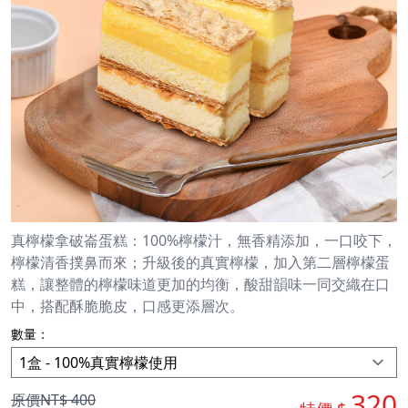
真檸檬拿破崙蛋糕：100%檸檬汁，無香精添加，一口咬下，
檸檬清香撲鼻而來；升級後的真實檸檬，加入第二層檸檬蛋
糕，讓整體的檸檬味道更加的均衡，酸甜韻味一同交織在口
中，搭配酥脆脆皮，口感更添層次。
數量：
320
原價NT$
400