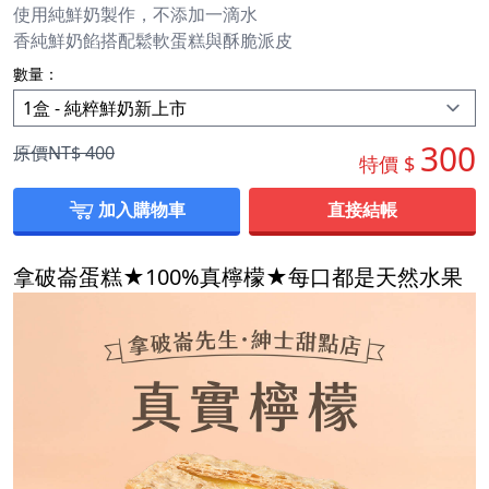
使用純鮮奶製作，不添加一滴水
香純鮮奶餡搭配鬆軟蛋糕與酥脆派皮
數量：
300
原價NT$
400
特價 $
加入購物車
直接結帳
拿破崙蛋糕★100%真檸檬★每口都是天然水果