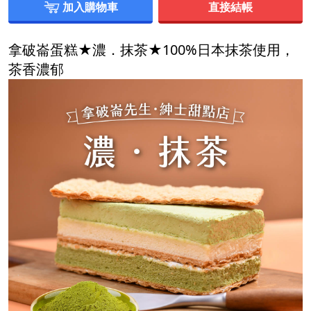
加入購物車
直接結帳
拿破崙蛋糕★濃．抹茶★100%日本抹茶使用，
茶香濃郁