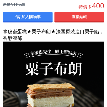
400
原價NT$
520
特價 $
加入購物車
直接結帳
拿破崙蛋糕★栗子布朗★法國原裝進口栗子餡，
香醇濃郁