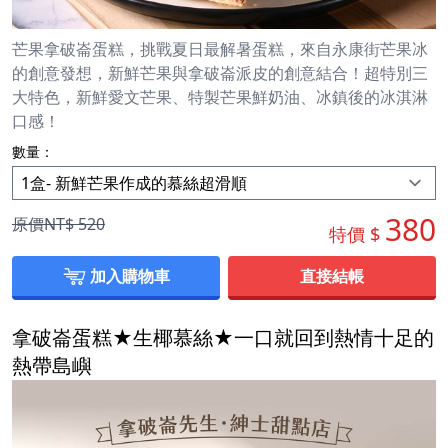
芒果拿破崙蛋糕，挑戰夏日最解暑蛋糕，來自永康街芒果冰
的創意發想，新鮮芒果與拿破崙派皮的創意結合！超特別三
大特色，新鮮愛文芒果、特製芒果鮮奶油、冰鎮後的冰淇淋
口感！
數量：
380
原價NT$
520
特價 $
加入購物車
直接結帳
拿破崙蛋糕★生椰慕絲★一口就回到熱情十足的
熱帶島嶼