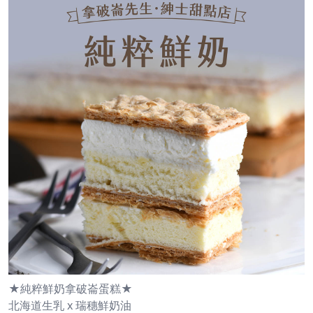
★純粹鮮奶拿破崙蛋糕★
北海道生乳 x 瑞穗鮮奶油