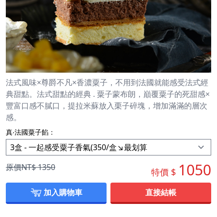
法式風味×尊爵不凡×香濃粟子，不用到法國就能感受法式經
典甜點。法式甜點的經典 . 粟子蒙布朗，巔覆粟子的死甜感×
豐富口感不膩口，提拉米蘇放入栗子碎塊，增加滿滿的層次
感。
真‧法國粟子餡：
1050
原價NT$
1350
特價 $
加入購物車
直接結帳