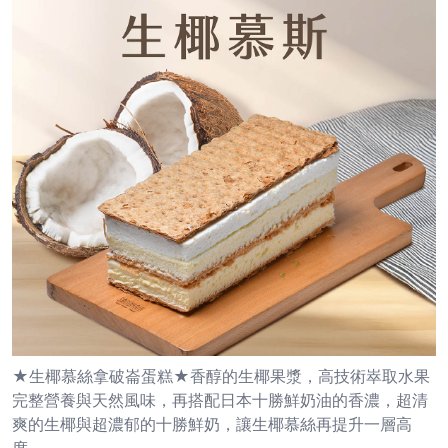
★生椰慕絲拿破崙蛋糕★香醇的生椰果漿，高技術崒取水果
完整營養與天然風味，再搭配日本十勝鮮奶油的香濃，超清
爽的生椰與超濃郁的十勝鮮奶，讓生椰慕絲再提升一層高
度。