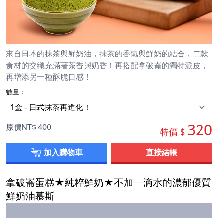
來自日本的抹茶與鮮奶油，抹茶的香氣與鮮奶的結合，二款
食材的交織充滿著茶香與奶香！再搭配拿破崙的獨特派皮，
再增添另一種酥脆口感！
數量：
320
原價NT$
400
特價 $
加入購物車
直接結帳
拿破崙蛋糕★純粹鮮奶★不加一滴水的濃郁優質
鮮奶油慕斯