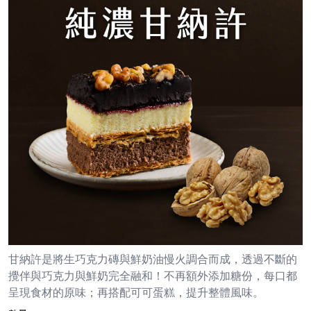
甘納許是將生巧克力磚與鮮奶油慢火調合而成，透過不斷的
攪伴與巧克力與鮮奶完全融和！不再額外添加糖份，每口都
呈現食材的原味；再搭配可可蛋糕，提升整體風味。