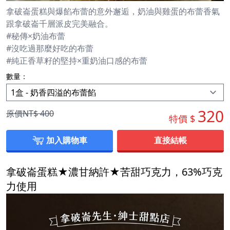
拿破崙蛋糕與爆餡布蕾的意外邂逅，奶油與雞蛋的布蕾香氣
跟拿破崙千層派皮完美融合。
#秘傳×奶油布蕾
#沒吃過那麼好吃的布蕾
#純正香草籽的堅持×重奶油口感的布蕾
數量：
320
原價NT$
400
特價 $
加入購物車
直接結帳
拿破崙蛋糕★濃甘納許★苦甜巧克力，63%巧克
力使用