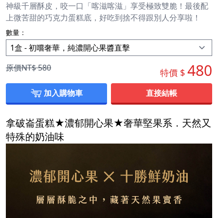
神級千層酥皮，咬一口「喀滋喀滋」享受極致雙脆！最後配
上微苦甜的巧克力蛋糕底，好吃到捨不得跟別人分享啦！
數量：
480
原價NT$
580
特價 $
加入購物車
直接結帳
拿破崙蛋糕★濃郁開心果★奢華堅果系．天然又
特殊的奶油味