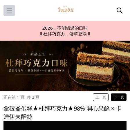
Open main menu
2026．不能錯過的口味
ll 杜拜巧克力．奢華登場 ll
正在第 1 頁, 共 2 頁
上一頁
下一頁
拿破崙蛋糕★杜拜巧克力★98% 開心果餡 × 卡
達伊夫酥絲