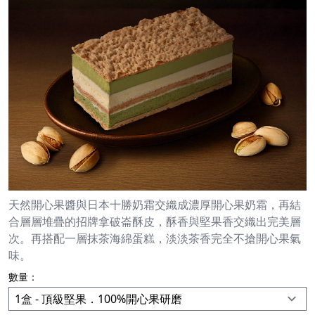
天然開心果醬與日本十勝奶霜交織成濃厚開心果奶霜，再結
合層層堆疊的招牌拿破崙酥皮，酥香與堅果香交織出完美層
次。再搭配一層抹茶海綿蛋糕，淡淡茶香完全不搶開心果氣
味。
數量：