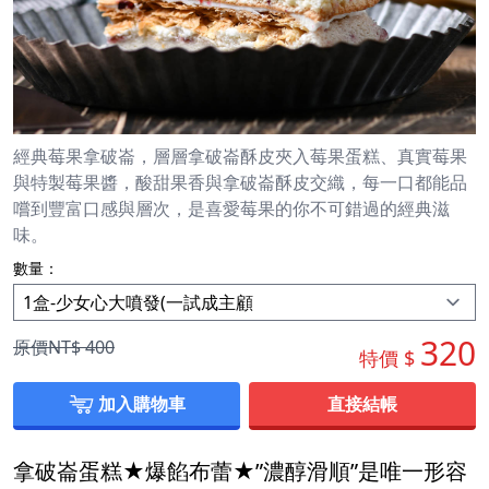
經典莓果拿破崙，層層拿破崙酥皮夾入莓果蛋糕、真實莓果
與特製莓果醬，酸甜果香與拿破崙酥皮交織，每一口都能品
嚐到豐富口感與層次，是喜愛莓果的你不可錯過的經典滋
味。
數量：
320
原價NT$
400
特價 $
加入購物車
直接結帳
拿破崙蛋糕★爆餡布蕾★”濃醇滑順”是唯一形容