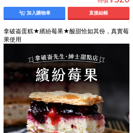
特價 $
加入購物車
直接結帳
拿破崙蛋糕★繽紛莓果★酸甜恰如其份，真實莓
果使用